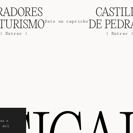
RADORES
CASTIL
Date un capricho
 TURISMO
DE PEDR
( Entrar )
( Entrar 
as o
o del