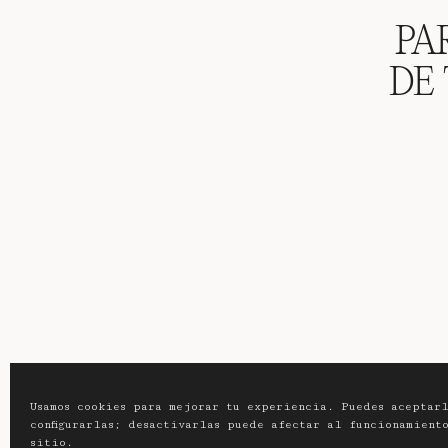
PA
DE
Usamos cookies para mejorar tu experiencia. Puedes aceptarl
configurarlas; desactivarlas puede afectar al funcionamient
sitio.