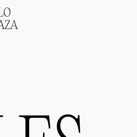
LO
AZA
)