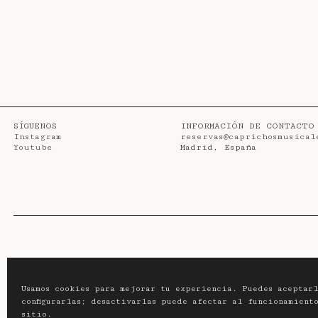
SÍGUENOS
INFORMACIÓN DE CONTACTO
Instagram
reservas@caprichosmusical
Youtube
Madrid, España
Usamos cookies para mejorar tu experiencia. Puedes aceptarl
configurarlas; desactivarlas puede afectar al funcionamient
sitio.