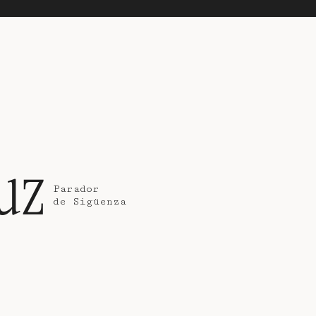
uz
Parador
de Sigüenza